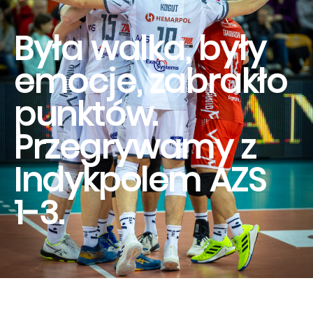
Była walka, były
emocje, zabrakło
punktów.
Przegrywamy z
Indykpolem AZS
1-3.