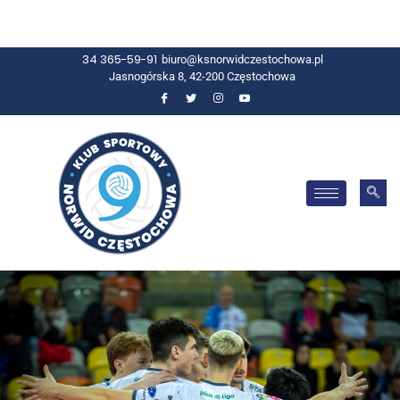
34 365-59-91
biuro@ksnorwidczestochowa.pl
Jasnogórska 8, 42-200 Częstochowa