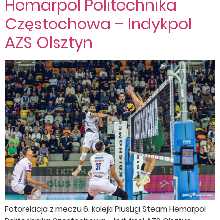
Hemarpol Politechnika
Częstochowa – Indykpol
AZS Olsztyn
Fotorelacja z meczu 6. kolejki PlusLigi Steam Hemarpol