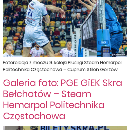
Fotorelacja z meczu 8. kolejki PlusLigi Steam Hemarpol
Politechnika Częstochowa – Cuprum Stilon Gorzów
Galeria foto: PGE GiEK Skra
Bełchatów – Steam
Hemarpol Politechnika
Częstochowa