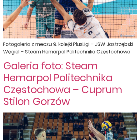
Fotogaleria z meczu 9. kolejki PlusLigi – JSW Jastrzębski
Węgiel – Steam Hemarpol Politechnika Częstochowa
Galeria foto: Steam
Hemarpol Politechnika
Częstochowa – Cuprum
Stilon Gorzów