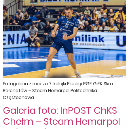
Fotogaleria z meczu 7. kolejki PlusLigi PGE GiEK Skra
Bełchatów – Steam Hemarpol Politechnika
Częstochowa
Galeria foto: InPOST ChKS
Chełm – Steam Hemarpol