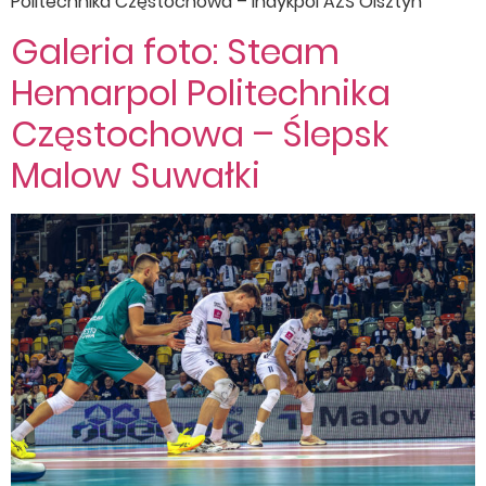
Politechnika Częstochowa – Indykpol AZS Olsztyn
Galeria foto: Steam
Hemarpol Politechnika
Częstochowa – Ślepsk
Malow Suwałki