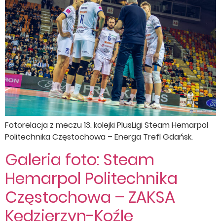
Fotorelacja z meczu 13. kolejki PlusLigi Steam Hemarpol
Politechnika Częstochowa – Energa Trefl Gdańsk.
Galeria foto: Steam
Hemarpol Politechnika
Częstochowa – ZAKSA
Kędzierzyn-Koźle