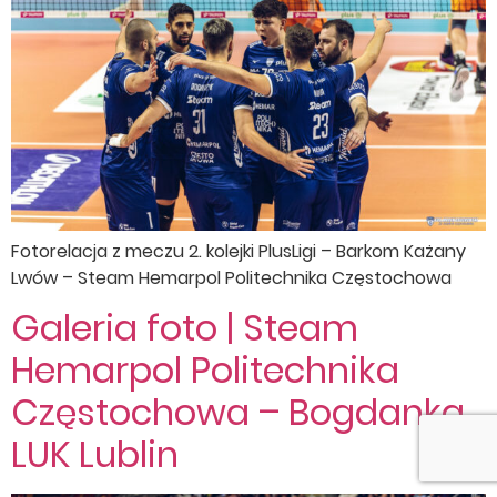
Fotorelacja z meczu 2. kolejki PlusLigi – Barkom Każany
Lwów – Steam Hemarpol Politechnika Częstochowa
Galeria foto | Steam
Hemarpol Politechnika
Częstochowa – Bogdanka
LUK Lublin