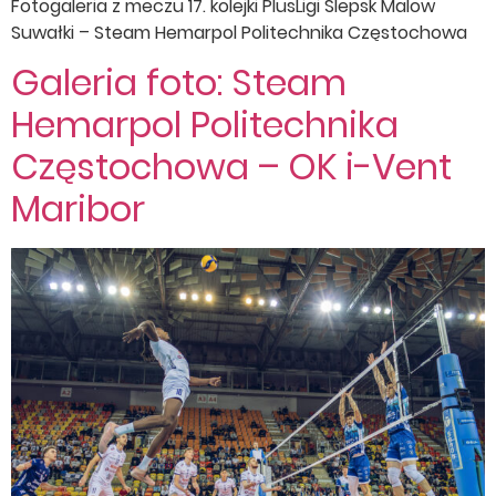
Fotogaleria z meczu 17. kolejki PlusLigi Ślepsk Malow
Suwałki – Steam Hemarpol Politechnika Częstochowa
Galeria foto: Steam
Hemarpol Politechnika
Częstochowa – OK i-Vent
Maribor