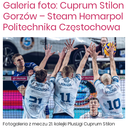
Galeria foto: Cuprum Stilon
Gorzów – Steam Hemarpol
Politechnika Częstochowa
Fotogaleria z meczu 21. kolejki PlusLigi Cuprum Stilon