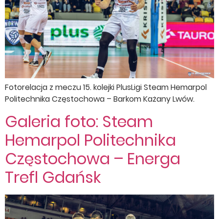
Fotorelacja z meczu 15. kolejki PlusLigi Steam Hemarpol
Politechnika Częstochowa – Barkom Każany Lwów.
Galeria foto: Steam
Hemarpol Politechnika
Częstochowa – Energa
Trefl Gdańsk