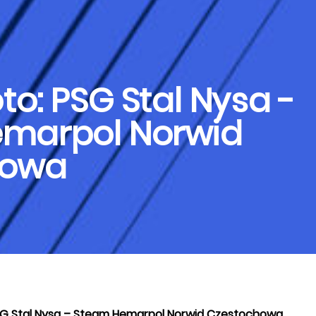
oto: PSG Stal Nysa -
marpol Norwid
howa
PSG Stal Nysa – Steam Hemarpol Norwid Częstochowa