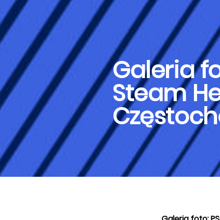
Galeria f
Steam He
Częstoc
Galeria foto: 