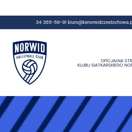
34 365-59-91
biuro@ksnorwidczestochowa.p
OFICJALNA ST
KLUBU SIATKARSKIEGO N