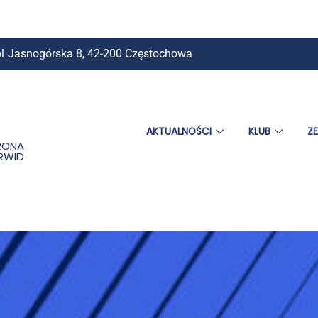
l
Jasnogórska 8, 42-200 Częstochowa
AKTUALNOŚCI
KLUB
Z
RONA
ORWID