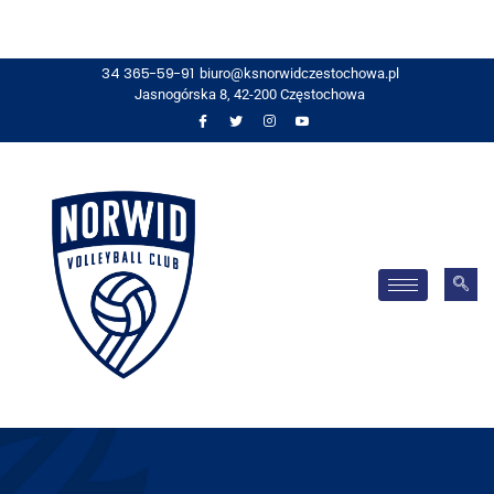
34 365-59-91
biuro@ksnorwidczestochowa.pl
Jasnogórska 8, 42-200 Częstochowa