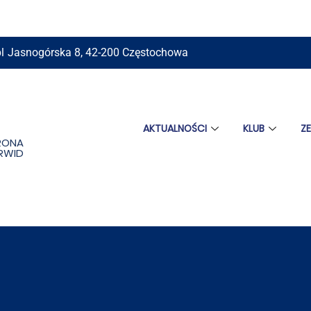
l
Jasnogórska 8, 42-200 Częstochowa
AKTUALNOŚCI
KLUB
Z
RONA
ORWID