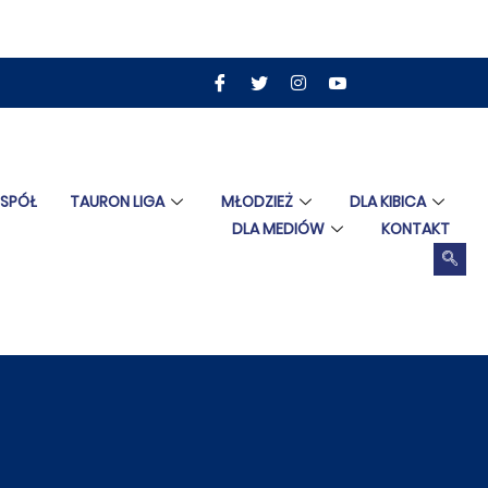
ESPÓŁ
TAURON LIGA
MŁODZIEŻ
DLA KIBICA
DLA MEDIÓW
KONTAKT