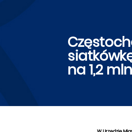
Częstoch
siatkówk
na 1,2 mln
W Urzędzie Mia