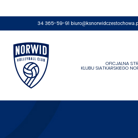
34 365-59-91
biuro@ksnorwidczestochowa.p
OFICJALNA ST
KLUBU SIATKARSKIEGO N