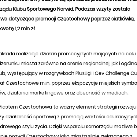
rządu Klubu Sportowego Norwid. Podczas wizyty została
wa dotycząca promocji Częstochowy poprzez siatkówkę,
wotę 1,2 mln zł.
akłada realizację działań promocyjnych mających na celu
erunku miasta zarówno na arenie regionalnej, jak i ogólno
 Klub, występujący w rozgrywkach PlusLigi i Cev Challenge Cu
ł Częstochowę m.in. poprzez ekspozycję miejskich symbol
w, działania marketingowe oraz obecność w mediach.
iastem Częstochowa to ważny element strategii rozwoju 
czy działalność sportową z promocją wartości edukacyjnyc
zdrowego stylu życia. Dzięki wsparciu samorządu możliwe 
nie pozycji Częstochowy jako miasta silnie związanego z