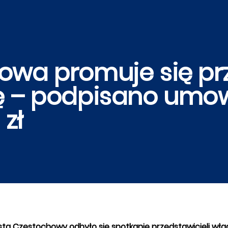
owa promuje się pr
ę – podpisano umo
 zł
sta Częstochowy odbyło się spotkanie przedstawicieli wła