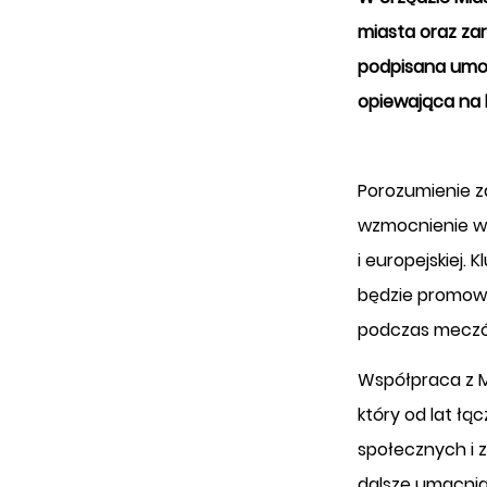
miasta oraz za
podpisana umo
opiewająca na k
Porozumienie z
wzmocnienie wiz
i europejskiej.
będzie promowa
podczas meczó
Współpraca z M
który od lat łą
społecznych i 
dalsze umacnia