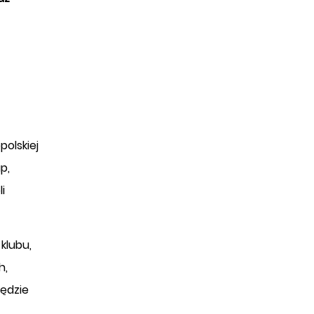
polskiej
p,
i
klubu,
h,
będzie