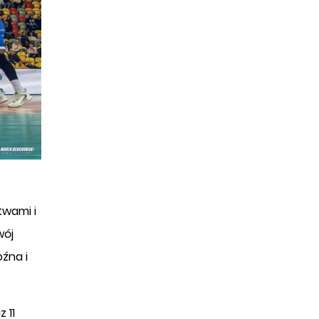
twami i
wój
oźna i
 11