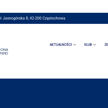
l
Jasnogórska 8, 42-200 Częstochowa
AKTUALNOŚCI
KLUB
Z
RONA
ORWID