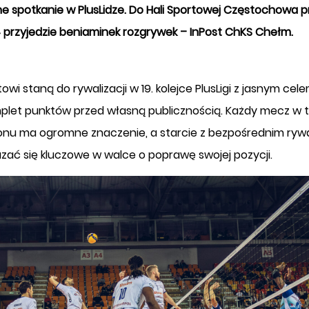
ne spotkanie w PlusLidze. Do Hali Sportowej Częstochowa p
4 przyjedzie beniaminek rozgrywek – InPost ChKS Chełm.
owi staną do rywalizacji w 19. kolejce PlusLigi z jasnym cel
plet punktów przed własną publicznością. Każdy mecz w 
nu ma ogromne znaczenie, a starcie z bezpośrednim ryw
zać się kluczowe w walce o poprawę swojej pozycji.