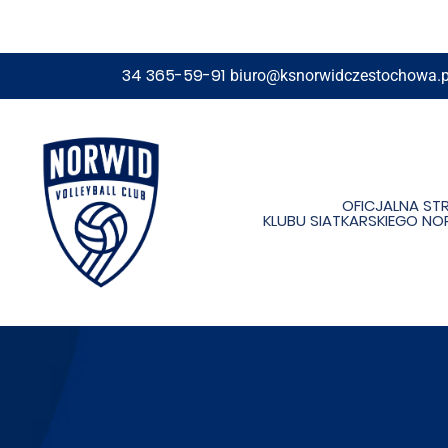
34 365-59-91
biuro@ksnorwidczestochowa.p
OFICJALNA ST
KLUBU SIATKARSKIEGO N