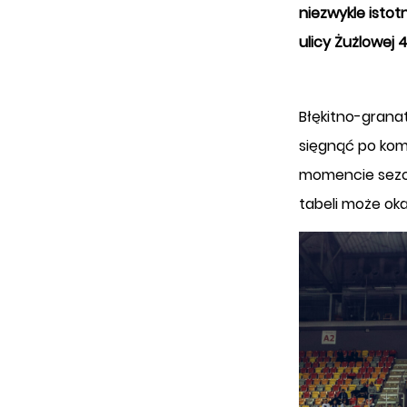
niezwykle istot
ulicy Żużlowej 
Błękitno-granat
sięgnąć po kom
momencie sezo
tabeli może oka