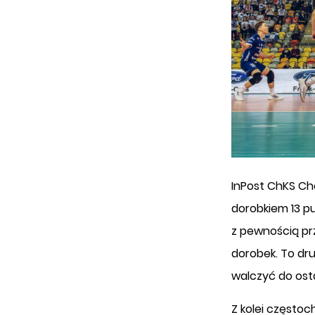
InPost ChKS Che
dorobkiem 13 p
z pewnością pr
dorobek. To dru
walczyć do ostat
Z kolei częstoc