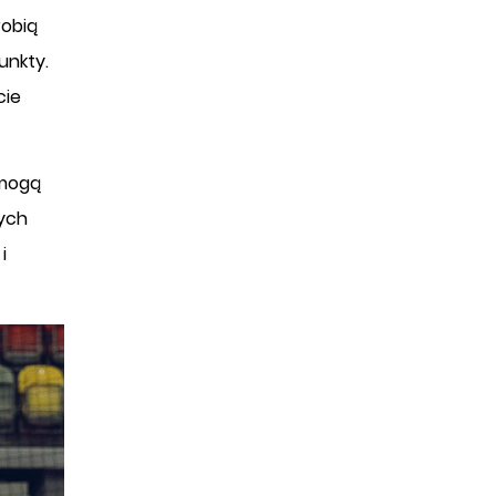
robią
unkty.
cie
 mogą
zych
i