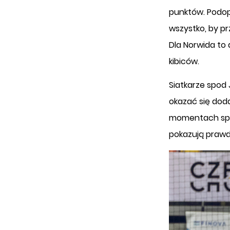
punktów. Podopi
wszystko, by pr
Dla Norwida to 
kibiców.
Siatkarze spod 
okazać się dod
momentach spot
pokazują prawd