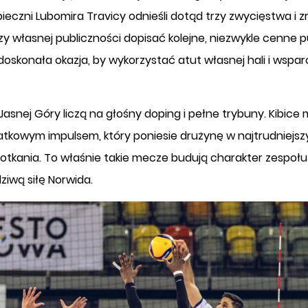
eczni Lubomira Travicy odnieśli dotąd trzy zwycięstwa i z
zy własnej publiczności dopisać kolejne, niezwykle cenne p
doskonała okazja, by wykorzystać atut własnej hali i wspar
Jasnej Góry liczą na głośny doping i pełne trybuny. Kibice
atkowym impulsem, który poniesie drużynę w najtrudniejs
kania. To właśnie takie mecze budują charakter zespołu 
ziwą siłę Norwida.