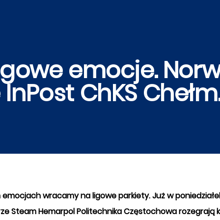
ligowe emocje. Norw
 InPost ChKS Chełm
h emocjach wracamy na ligowe parkiety. Już w poniedziałe
arze Steam Hemarpol Politechnika Częstochowa rozegrają k