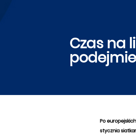
Czas na 
podejmie
Po europejskic
stycznia siatk