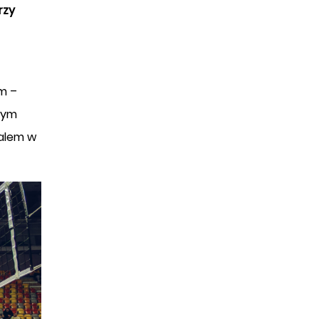
rzy
em –
tym
alem w