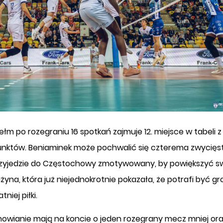
łm po rozegraniu 16 spotkań zajmuje 12. miejsce w tabeli z
unktów. Beniaminek może pochwalić się czterema zwycięs
zyjedzie do Częstochowy zmotywowany, by powiększyć s
żyna, która już niejednokrotnie pokazała, że potrafi być gr
niej piłki.
howianie mają na koncie o jeden rozegrany mecz mniej oraz