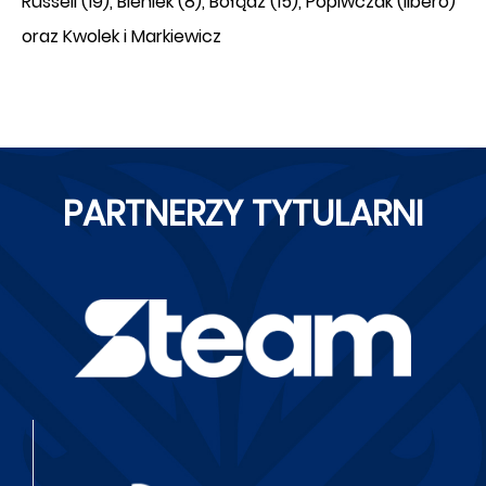
Russell (19), Bieniek (8), Bołądź (15), Popiwczak (libero)
oraz Kwolek i Markiewicz
PARTNERZY TYTULARNI