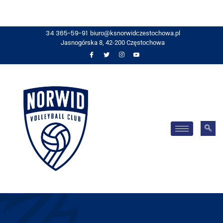
34 365-59-91
biuro@ksnorwidczestochowa.pl
Jasnogórska 8, 42-200 Częstochowa