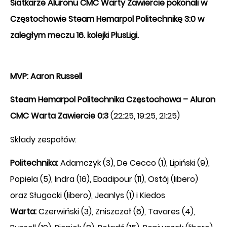
Siatkarze Aluronu CMC Warty Zawiercie pokonali w
Częstochowie Steam Hemarpol Politechnikę 3:0 w
zaległym meczu 16. kolejki PlusLigi.
MVP: Aaron Russell
Steam Hemarpol Politechnika Częstochowa – Aluron
CMC Warta Zawiercie
0:3
(22:25, 19:25, 21:25)
Składy zespołów:
Politechnika:
Adamczyk (3), De Cecco (1), Lipiński (9),
Popiela (5), Indra (16), Ebadipour (11), Ostój (libero)
oraz Sługocki (libero), Jeanlys (1) i Kiedos
Warta:
Czerwiński (3), Zniszczoł (6), Tavares (4),